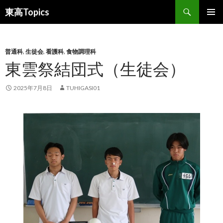
検
東高Topics
索
コ
メインメ
ン
ニュー
テ
ン
普通科
,
生徒会
,
看護科
,
食物調理科
ツ
東雲祭結団式（生徒会）
へ
ス
2025年7月8日
TUHIGASI01
キ
ッ
プ