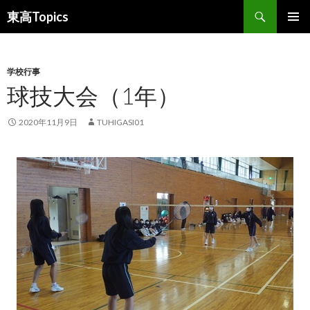
検
東高Topics
索
コ
メインメ
ン
ニュー
テ
ン
学校行事
ツ
球技大会（1年）
へ
ス
2020年11月9日
TUHIGASI01
キ
ッ
プ