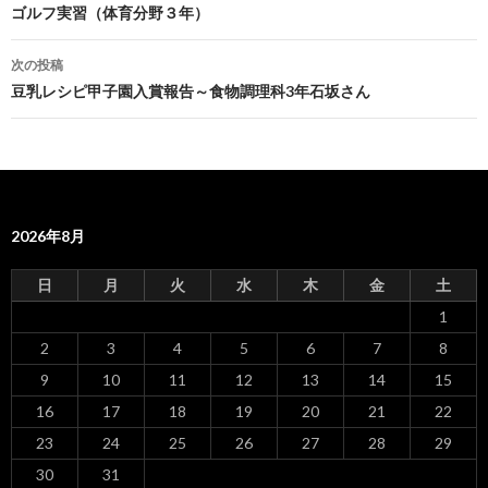
投
ゴルフ実習（体育分野３年）
稿
次の投稿
ナ
豆乳レシピ甲子園入賞報告～食物調理科3年石坂さん
ビ
ゲ
ー
2026年8月
シ
ョ
日
月
火
水
木
金
土
ン
1
2
3
4
5
6
7
8
9
10
11
12
13
14
15
16
17
18
19
20
21
22
23
24
25
26
27
28
29
30
31