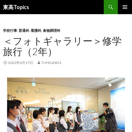
検
東高Topics
索
コ
メインメ
ン
ニュー
テ
ン
学校行事
,
普通科
,
看護科
,
食物調理科
ツ
＜フォトギャラリー＞修学
へ
旅行（2年）
ス
キ
ッ
2022年6月17日
TUHIGASI01
プ