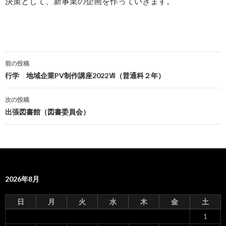
決策として、新事業の企画を作っていきます。
前の投稿
投
行学 地域企業PV制作講座2022Ⅶ（普通科２年）
稿
次の投稿
ナ
出張図書館（図書委員会）
ビ
ゲ
ー
2026年8月
シ
ョ
日
月
火
水
木
金
土
ン
1