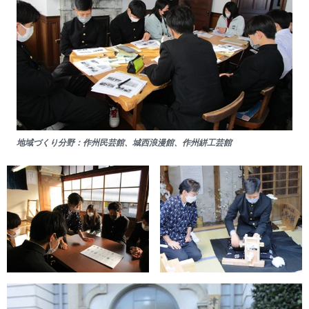
地域づくり分野：作州民芸館、城西浪漫館、作州絣工芸館