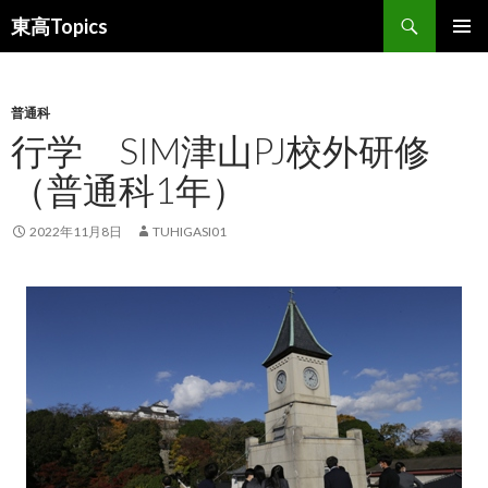
検
東高Topics
索
コ
メインメ
ン
ニュー
テ
ン
普通科
ツ
行学 SIM津山PJ校外研修
へ
（普通科1年）
ス
キ
ッ
2022年11月8日
TUHIGASI01
プ