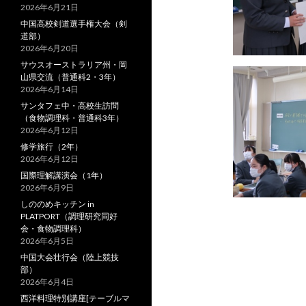
2026年6月21日
中国高校剣道選手権大会（剣
道部）
2026年6月20日
サウスオーストラリア州・岡
山県交流（普通科2・3年）
2026年6月14日
サンタフェ中・高校生訪問
（食物調理科・普通科3年）
2026年6月12日
修学旅行（2年）
2026年6月12日
国際理解講演会（1年）
2026年6月9日
しののめキッチン in
PLATPORT（調理研究同好
会・食物調理科）
2026年6月5日
中国大会壮行会（陸上競技
部）
2026年6月4日
西洋料理特別講座[テーブルマ