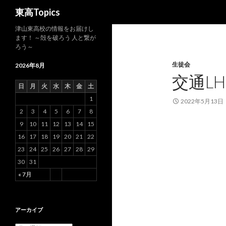
検
東高Topics
索
津山東高校の情報をお届けし
ます！ ～殻を破ろう 人と繋が
ろう～
生徒会
2026年8月
交通L
日
月
火
水
木
金
土
1
2022年5月13日
2
3
4
5
6
7
8
9
10
11
12
13
14
15
16
17
18
19
20
21
22
23
24
25
26
27
28
29
30
31
« 7月
アーカイブ