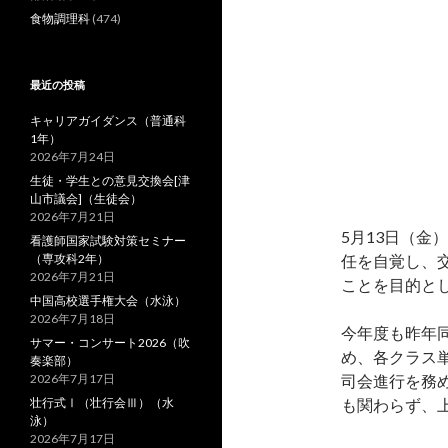
食物調理科
(474)
最近の投稿
キャリアガイダンス（普通科
1年）
2026年7月24日
生徒・学生との意見交換会[津
山市議会]（生徒会）
2026年7月21日
5月13日（金
看護師国家試験対策セミナー
（専攻科2年）
任を自覚し、
2026年7月21日
ことを目的とし
中国高校選手権大会（水泳）
2026年7月18日
今年度も昨年
サマー・コンサート2026（吹
め、各クラス
奏楽部）
2026年7月17日
司会進行を務
壮行式Ⅰ（壮行会Ⅲ）（水
も関わらず、
泳）
2026年7月17日