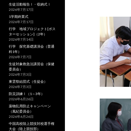
生徒活動報告Ⅰ・収納式Ⅰ
2026年7月17日
1学期終業式
2026年7月17日
行学 地域プロジェクト[ポス
ターセッション]（2年）
2026年7月14日
行学 探究基礎講演会（普通
科1年）
2026年7月7日
生徒対象救急法講習会（保健
委員会）
2026年7月3日
東雲祭結団式（生徒会）
2026年7月3日
防災訓練Ⅰ（1～3年）
2026年6月26日
薬物乱用防止キャンペーン
（風紀委員会）
2026年6月26日
中国高校陸上競技対校選手権
大会（陸上競技部）