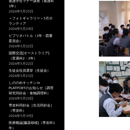
看護学生マナー講座（看護科
1年）
2026年5月25日
＜フォトギャラリー＞5月ボ
ランティア
2026年5月24日
ビブリオバトル（1年・図書
委員会）
2026年5月22日
国際交流[オーストラリア]
（普通科2・3年）
2026年5月22日
生徒会役員選挙（生徒会）
2026年5月21日
しののめキッチン in
PLATPORTのお知らせ（調理
研究同好会・食物調理科）
2026年5月20日
専攻科同好会［生活同好会］
（専攻科）
2026年5月19日
医療概論[臓器移植]（専攻科1
年）