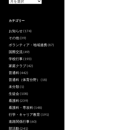
ア
ー
カ
イ
カテゴリー
ブ
お知らせ
(174)
その他
(39)
ボランティア・地域連携
(87)
国際交流
(49)
学校行事
(193)
家庭クラブ
(42)
普通科
(442)
普通科（体育分野）
(18)
未分類
(1)
生徒会
(108)
看護科
(239)
看護科・専攻科
(148)
行学・キャリア教育
(191)
進路関係行事
(60)
部活動
(241)