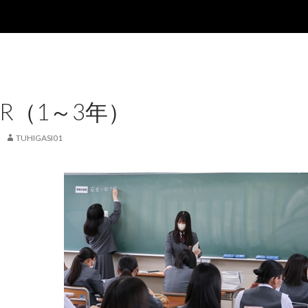
HR（1～3年）
TUHIGASI01