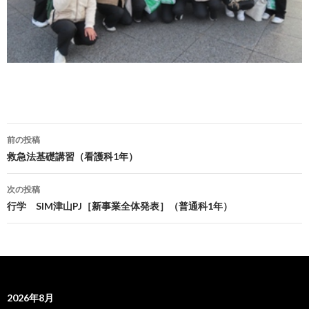
前の投稿
投
救急法基礎講習（看護科1年）
稿
次の投稿
ナ
行学 SIM津山PJ［新事業全体発表］（普通科1年）
ビ
ゲ
ー
2026年8月
シ