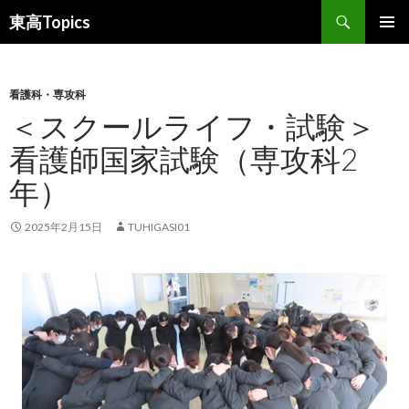
検
東高Topics
索
コ
メインメ
ン
ニュー
テ
ン
看護科・専攻科
ツ
＜スクールライフ・試験＞
へ
看護師国家試験（専攻科2
ス
キ
年）
ッ
プ
2025年2月15日
TUHIGASI01