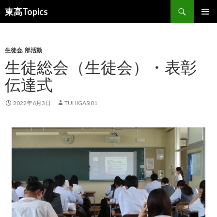
検
東高Topics
索
コ
メインメ
ン
ニュー
テ
ン
生徒会
,
部活動
ツ
生徒総会（生徒会）・表彰
へ
伝達式
ス
キ
ッ
2022年6月3日
TUHIGASI01
プ