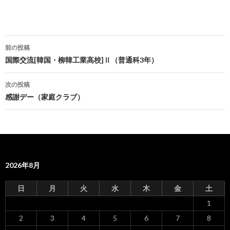
前の投稿
投
国際交流[韓国・柳韓工業高校]Ⅱ（普通科3年）
稿
次の投稿
ナ
感謝デー（家庭クラブ）
ビ
ゲ
ー
2026年8月
シ
ョ
日
月
火
水
木
金
土
ン
1
2
3
4
5
6
7
8