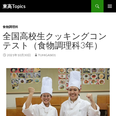
検
東高Topics
索
コ
メインメ
ン
ニュー
テ
ン
食物調理科
ツ
全国高校生クッキングコン
へ
テスト（食物調理科3年）
ス
キ
ッ
2021年10月30日
TUHIGASI01
プ