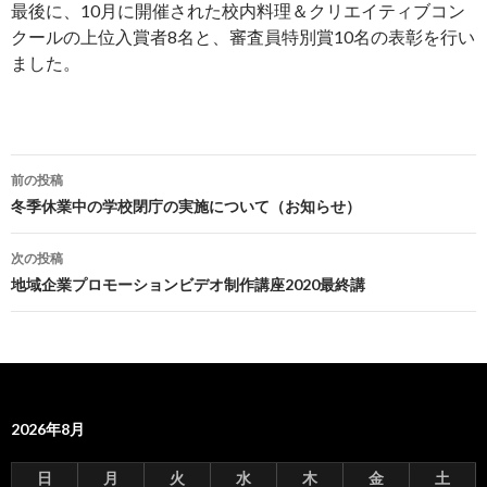
最後に、10月に開催された校内料理＆クリエイティブコン
クールの上位入賞者8名と、審査員特別賞10名の表彰を行い
ました。
前の投稿
投
冬季休業中の学校閉庁の実施について（お知らせ）
稿
次の投稿
ナ
地域企業プロモーションビデオ制作講座2020最終講
ビ
ゲ
ー
2026年8月
シ
ョ
日
月
火
水
木
金
土