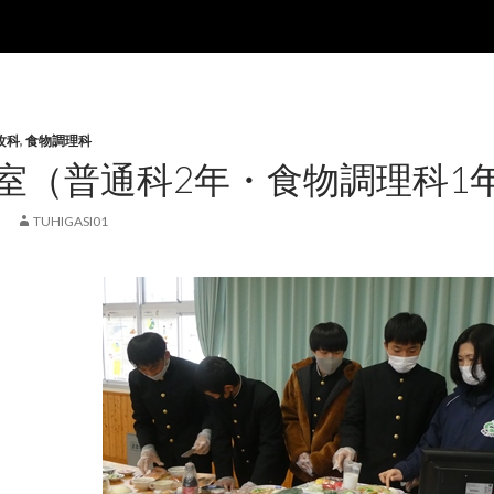
攻科
,
食物調理科
室（普通科2年・食物調理科1
日
TUHIGASI01