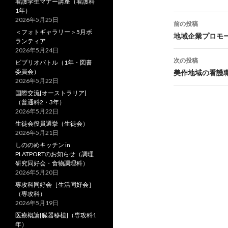
看護学生マナー講座（看護科
1年）
2026年5月25日
前の投稿
＜フォトギャラリー＞5月ボ
投
地域企業プロモー
ランティア
2026年5月24日
稿
次の投稿
ビブリオバトル（1年・図書
ナ
委員会）
美作地域の看護
2026年5月22日
ビ
国際交流[オーストラリア]
（普通科2・3年）
ゲ
2026年5月22日
生徒会役員選挙（生徒会）
ー
2026年5月21日
シ
しののめキッチン in
PLATPORTのお知らせ（調理
ョ
研究同好会・食物調理科）
2026年5月20日
ン
専攻科同好会［生活同好会］
（専攻科）
2026年5月19日
医療概論[臓器移植]（専攻科1
年）