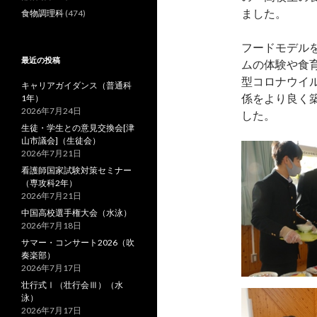
ました。
食物調理科
(474)
フードモデル
最近の投稿
ムの体験や食
型コロナウイ
キャリアガイダンス（普通科
係をより良く
1年）
2026年7月24日
した。
生徒・学生との意見交換会[津
山市議会]（生徒会）
2026年7月21日
看護師国家試験対策セミナー
（専攻科2年）
2026年7月21日
中国高校選手権大会（水泳）
2026年7月18日
サマー・コンサート2026（吹
奏楽部）
2026年7月17日
壮行式Ⅰ（壮行会Ⅲ）（水
泳）
2026年7月17日