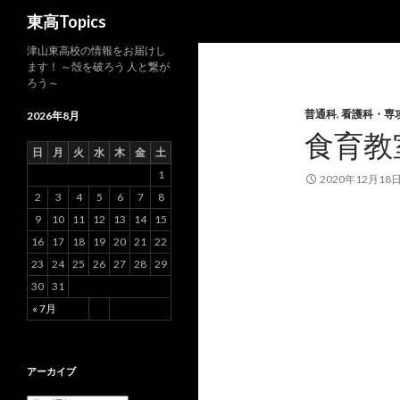
検
東高Topics
索
津山東高校の情報をお届けし
ます！ ～殻を破ろう 人と繋が
ろう～
普通科
,
看護科・専
2026年8月
食育教
日
月
火
水
木
金
土
1
2020年12月18
2
3
4
5
6
7
8
9
10
11
12
13
14
15
16
17
18
19
20
21
22
23
24
25
26
27
28
29
30
31
« 7月
アーカイブ