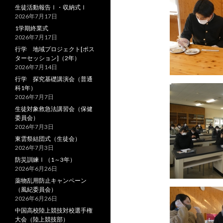
生徒活動報告Ⅰ・収納式Ⅰ
2026年7月17日
1学期終業式
2026年7月17日
行学 地域プロジェクト[ポス
ターセッション]（2年）
2026年7月14日
行学 探究基礎講演会（普通
科1年）
2026年7月7日
生徒対象救急法講習会（保健
委員会）
2026年7月3日
東雲祭結団式（生徒会）
2026年7月3日
防災訓練Ⅰ（1～3年）
2026年6月26日
薬物乱用防止キャンペーン
（風紀委員会）
2026年6月26日
中国高校陸上競技対校選手権
大会（陸上競技部）