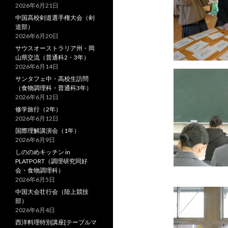
2026年6月21日
中国高校剣道選手権大会（剣
道部）
2026年6月20日
サウスオーストラリア州・岡
山県交流（普通科2・3年）
2026年6月14日
サンタフェ中・高校生訪問
（食物調理科・普通科3年）
2026年6月12日
修学旅行（2年）
2026年6月12日
国際理解講演会（1年）
2026年6月9日
しののめキッチン in
PLATPORT（調理研究同好
会・食物調理科）
2026年6月5日
中国大会壮行会（陸上競技
部）
2026年6月4日
西洋料理特別講座[テーブルマ