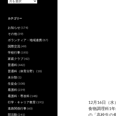
ア
ー
カ
イ
カテゴリー
ブ
お知らせ
(174)
その他
(39)
ボランティア・地域連携
(87)
国際交流
(49)
学校行事
(193)
家庭クラブ
(42)
普通科
(442)
普通科（体育分野）
(18)
未分類
(1)
生徒会
(108)
看護科
(239)
看護科・専攻科
(148)
12月16日（
行学・キャリア教育
(191)
食物調理科1
進路関係行事
(60)
の「高校生の
部活動
(241)