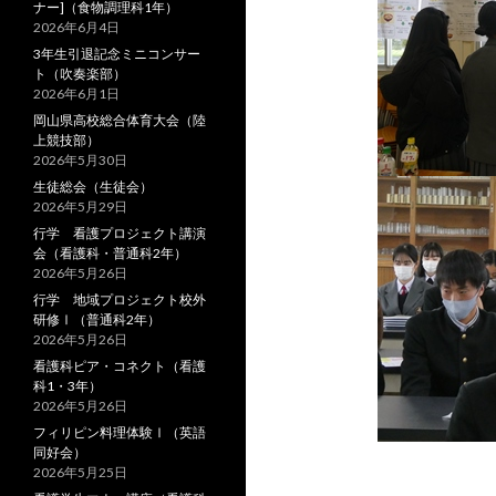
ナー]（食物調理科1年）
2026年6月4日
3年生引退記念ミニコンサー
ト（吹奏楽部）
2026年6月1日
岡山県高校総合体育大会（陸
上競技部）
2026年5月30日
生徒総会（生徒会）
2026年5月29日
行学 看護プロジェクト講演
会（看護科・普通科2年）
2026年5月26日
行学 地域プロジェクト校外
研修Ⅰ（普通科2年）
2026年5月26日
看護科ピア・コネクト（看護
科1・3年）
2026年5月26日
フィリピン料理体験Ⅰ（英語
同好会）
2026年5月25日