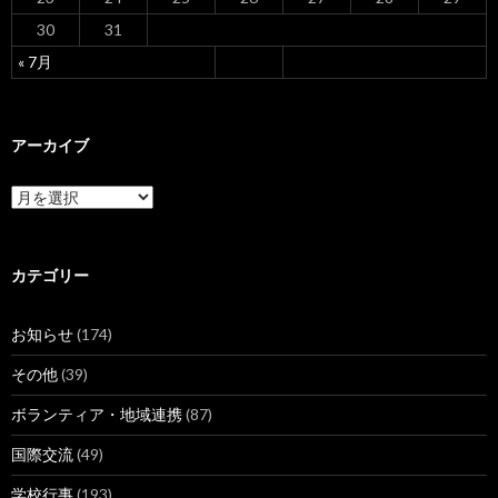
30
31
« 7月
アーカイブ
ア
ー
カ
イ
ブ
カテゴリー
お知らせ
(174)
その他
(39)
ボランティア・地域連携
(87)
国際交流
(49)
学校行事
(193)