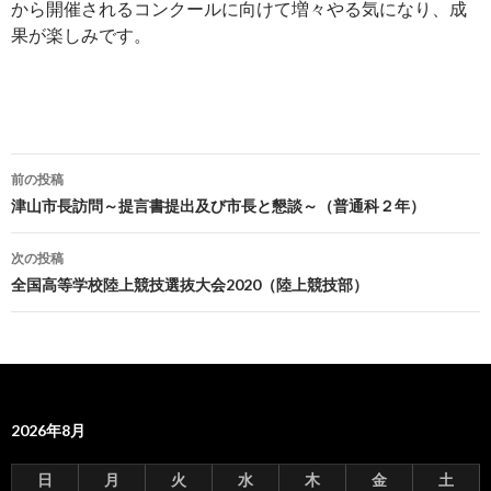
から開催されるコンクールに向けて増々やる気になり、成
果が楽しみです。
前の投稿
投
津山市長訪問～提言書提出及び市長と懇談～（普通科２年）
稿
次の投稿
ナ
全国高等学校陸上競技選抜大会2020（陸上競技部）
ビ
ゲ
ー
2026年8月
シ
ョ
日
月
火
水
木
金
土