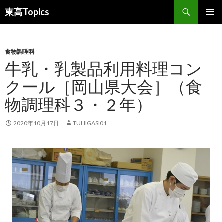
検
東高Topics
索
コ
メインメ
ン
ニュー
テ
ン
食物調理科
ツ
牛乳・乳製品利用料理コン
へ
クール［岡山県大会］（食
ス
キ
物調理科３・２年）
ッ
プ
2020年10月17日
TUHIGASI01