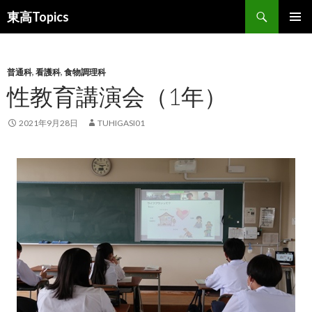
検
東高Topics
索
コ
メインメ
ン
ニュー
テ
ン
普通科
,
看護科
,
食物調理科
ツ
性教育講演会（1年）
へ
ス
2021年9月28日
TUHIGASI01
キ
ッ
プ