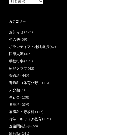
ア
ー
カ
イ
カテゴリー
ブ
お知らせ
(174)
その他
(39)
ボランティア・地域連携
(87)
国際交流
(49)
学校行事
(193)
家庭クラブ
(42)
普通科
(442)
普通科（体育分野）
(18)
未分類
(1)
生徒会
(108)
看護科
(239)
看護科・専攻科
(148)
行学・キャリア教育
(191)
進路関係行事
(60)
部活動
(241)