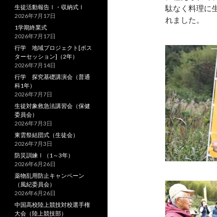
生徒活動報告Ⅰ・収納式Ⅰ
駄なく料理に
2026年7月17日
れました。
1学期終業式
2026年7月17日
行学 地域プロジェクト[ポス
ターセッション]（2年）
2026年7月14日
行学 探究基礎講演会（普通
科1年）
2026年7月7日
生徒対象救急法講習会（保健
委員会）
2026年7月3日
東雲祭結団式（生徒会）
2026年7月3日
防災訓練Ⅰ（1～3年）
2026年6月26日
薬物乱用防止キャンペーン
（風紀委員会）
2026年6月26日
中国高校陸上競技対校選手権
大会（陸上競技部）