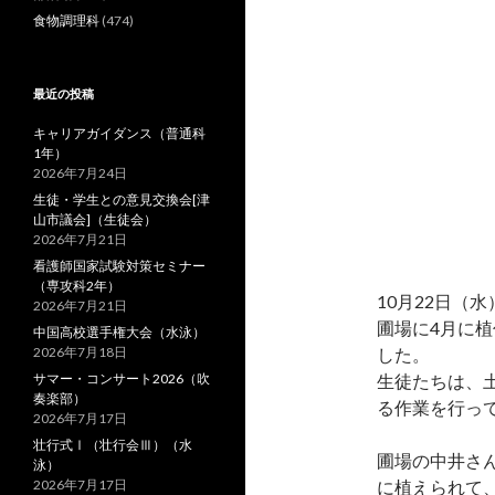
食物調理科
(474)
最近の投稿
キャリアガイダンス（普通科
1年）
2026年7月24日
生徒・学生との意見交換会[津
山市議会]（生徒会）
2026年7月21日
看護師国家試験対策セミナー
（専攻科2年）
10月22日（
2026年7月21日
圃場に4月に
中国高校選手権大会（水泳）
2026年7月18日
した。
サマー・コンサート2026（吹
生徒たちは、
奏楽部）
る作業を行っ
2026年7月17日
壮行式Ⅰ（壮行会Ⅲ）（水
圃場の中井さ
泳）
2026年7月17日
に植えられて