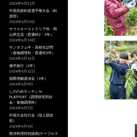
2026年6月21日
中国高校剣道選手権大会（剣
道部）
2026年6月20日
サウスオーストラリア州・岡
山県交流（普通科2・3年）
2026年6月14日
サンタフェ中・高校生訪問
（食物調理科・普通科3年）
2026年6月12日
修学旅行（2年）
2026年6月12日
国際理解講演会（1年）
2026年6月9日
しののめキッチン in
PLATPORT（調理研究同好
会・食物調理科）
2026年6月5日
中国大会壮行会（陸上競技
部）
2026年6月4日
西洋料理特別講座[テーブルマ