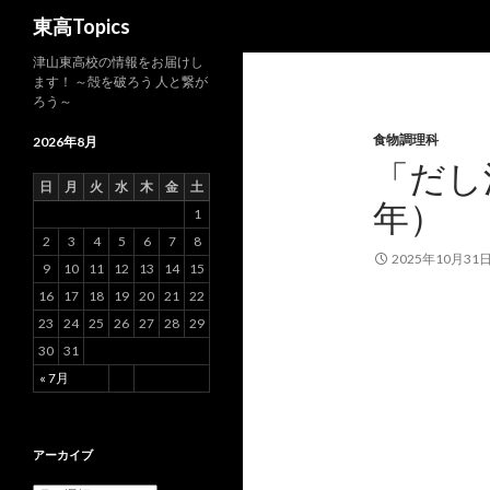
検
東高Topics
索
津山東高校の情報をお届けし
ます！ ～殻を破ろう 人と繋が
ろう～
食物調理科
2026年8月
「だし
日
月
火
水
木
金
土
年）
1
2
3
4
5
6
7
8
2025年10月31
9
10
11
12
13
14
15
16
17
18
19
20
21
22
23
24
25
26
27
28
29
30
31
« 7月
アーカイブ