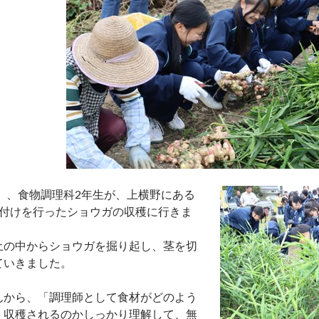
水）、食物調理科2年生が、上横野にある
植付けを行ったショウガの収穫に行きま
土の中からショウガを掘り起し、茎を切
ていきました。
んから、「調理師として食材がどのよう
、収穫されるのかしっかり理解して、無