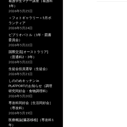
看護学生マナー講座（看護科
ビ
1年）
2026年5月25日
ゲ
＜フォトギャラリー＞5月ボ
ランティア
ー
2026年5月24日
シ
ビブリオバトル（1年・図書
委員会）
ョ
2026年5月22日
国際交流[オーストラリア]
ン
（普通科2・3年）
2026年5月22日
生徒会役員選挙（生徒会）
2026年5月21日
しののめキッチン in
PLATPORTのお知らせ（調理
研究同好会・食物調理科）
2026年5月20日
専攻科同好会［生活同好会］
（専攻科）
2026年5月19日
医療概論[臓器移植]（専攻科1
年）