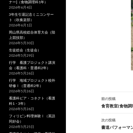
ナー]（食物調理科1年）
2026年6月4日
3年生引退記念ミニコンサー
ト（吹奏楽部）
2026年6月1日
岡山県高校総合体育大会（陸
上競技部）
2026年5月30日
生徒総会（生徒会）
2026年5月29日
行学 看護プロジェクト講演
会（看護科・普通科2年）
2026年5月26日
行学 地域プロジェクト校外
研修Ⅰ（普通科2年）
2026年5月26日
看護科ピア・コネクト（看護
前の投稿
科1・3年）
投
食育教室(食物調
2026年5月26日
稿
フィリピン料理体験Ⅰ（英語
次の投稿
同好会）
ナ
2026年5月25日
書道パフォーマンス