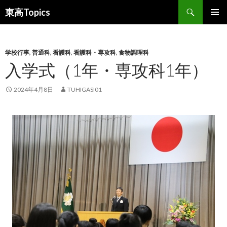
検
東高Topics
索
コ
メインメ
ン
ニュー
テ
ン
学校行事
,
普通科
,
看護科
,
看護科・専攻科
,
食物調理科
ツ
入学式（1年・専攻科1年）
へ
ス
2024年4月8日
TUHIGASI01
キ
ッ
プ