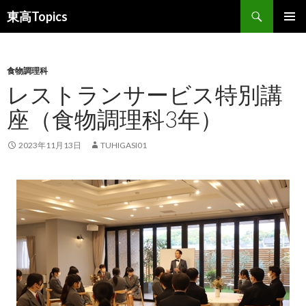
検
東高Topics
索
コ
メインメ
ン
ニュー
テ
ン
食物調理科
ツ
レストランサービス特別講
へ
座（食物調理科3年）
ス
キ
ッ
2023年11月13日
TUHIGASI01
プ