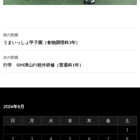
前の投稿
投
うまいっしょ甲子園（食物調理科3年）
稿
次の投稿
ナ
行学 SIM津山PJ校外研修（普通科1年）
ビ
ゲ
ー
2026年8月
シ
ョ
日
月
火
水
木
金
土
ン
1
2
3
4
5
6
7
8