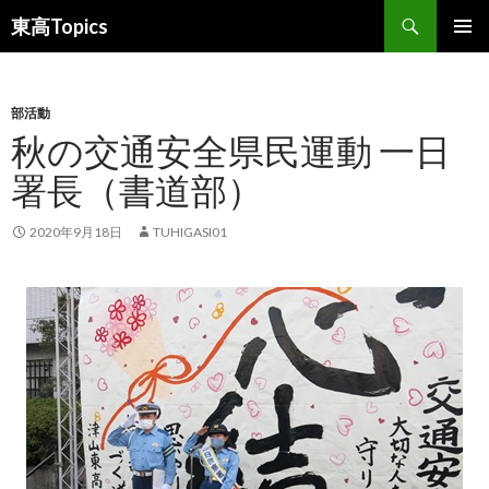
検
東高Topics
索
コ
メインメ
ン
ニュー
テ
ン
部活動
ツ
秋の交通安全県民運動 一日
へ
署長（書道部）
ス
キ
ッ
2020年9月18日
TUHIGASI01
プ