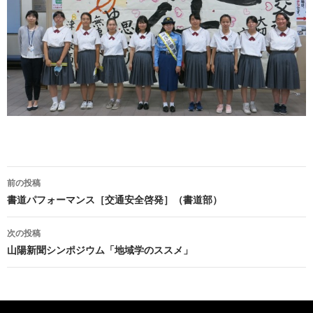
前の投稿
投
書道パフォーマンス［交通安全啓発］（書道部）
稿
次の投稿
ナ
山陽新聞シンポジウム「地域学のススメ」
ビ
ゲ