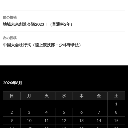
前の投稿
投
地域未来創造会議2023Ⅰ（普通科2年）
稿
次の投稿
ナ
中国大会壮行式（陸上競技部・少林寺拳法）
ビ
ゲ
ー
2026年8月
シ
ョ
日
月
火
水
木
金
土
ン
1
2
3
4
5
6
7
8
9
10
11
12
13
14
15