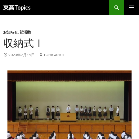
検
東高Topics
索
コ
メインメ
ン
ニュー
テ
ン
お知らせ
,
部活動
ツ
収納式Ⅰ
へ
ス
2023年7月19日
TUHIGASI01
キ
ッ
プ