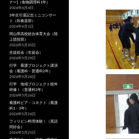
ナー]（食物調理科1年）
2026年6月4日
3年生引退記念ミニコンサー
ト（吹奏楽部）
2026年6月1日
岡山県高校総合体育大会（陸
上競技部）
2026年5月30日
生徒総会（生徒会）
2026年5月29日
行学 看護プロジェクト講演
会（看護科・普通科2年）
2026年5月26日
行学 地域プロジェクト校外
研修Ⅰ（普通科2年）
2026年5月26日
看護科ピア・コネクト（看護
科1・3年）
2026年5月26日
フィリピン料理体験Ⅰ（英語
同好会）
2026年5月25日