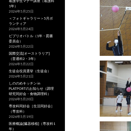
看護学生マナー講座（看護科
1年）
2026年5月25日
＜フォトギャラリー＞5月ボ
ランティア
2026年5月24日
ビブリオバトル（1年・図書
委員会）
2026年5月22日
国際交流[オーストラリア]
（普通科2・3年）
2026年5月22日
生徒会役員選挙（生徒会）
2026年5月21日
しののめキッチン in
PLATPORTのお知らせ（調理
研究同好会・食物調理科）
2026年5月20日
専攻科同好会［生活同好会］
（専攻科）
2026年5月19日
医療概論[臓器移植]（専攻科1
年）