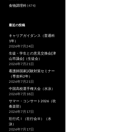
食物調理科
(474)
最近の投稿
キャリアガイダンス（普通科
1年）
2026年7月24日
生徒・学生との意見交換会[津
山市議会]（生徒会）
2026年7月21日
看護師国家試験対策セミナー
（専攻科2年）
2026年7月21日
中国高校選手権大会（水泳）
2026年7月18日
サマー・コンサート2026（吹
奏楽部）
2026年7月17日
壮行式Ⅰ（壮行会Ⅲ）（水
泳）
2026年7月17日