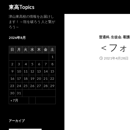
検
東高Topics
索
津山東高校の情報をお届けし
ます！ ～殻を破ろう 人と繋が
ろう～
普通科
,
生徒会
,
看護
2026年8月
＜フォ
日
月
火
水
木
金
土
1
2021年4月28日
2
3
4
5
6
7
8
9
10
11
12
13
14
15
16
17
18
19
20
21
22
23
24
25
26
27
28
29
30
31
« 7月
アーカイブ