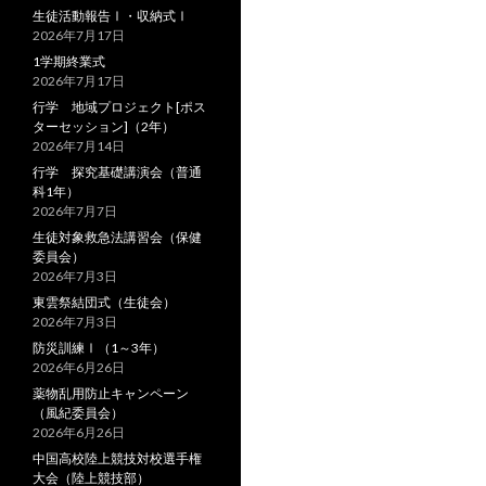
生徒活動報告Ⅰ・収納式Ⅰ
2026年7月17日
1学期終業式
2026年7月17日
行学 地域プロジェクト[ポス
ターセッション]（2年）
2026年7月14日
行学 探究基礎講演会（普通
科1年）
2026年7月7日
生徒対象救急法講習会（保健
委員会）
2026年7月3日
東雲祭結団式（生徒会）
2026年7月3日
防災訓練Ⅰ（1～3年）
2026年6月26日
薬物乱用防止キャンペーン
（風紀委員会）
2026年6月26日
中国高校陸上競技対校選手権
大会（陸上競技部）