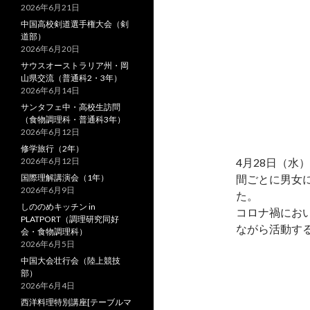
2026年6月21日
中国高校剣道選手権大会（剣
道部）
2026年6月20日
サウスオーストラリア州・岡
山県交流（普通科2・3年）
2026年6月14日
サンタフェ中・高校生訪問
（食物調理科・普通科3年）
2026年6月12日
修学旅行（2年）
2026年6月12日
4月28日（水
国際理解講演会（1年）
間ごとに男女
2026年6月9日
た。
しののめキッチン in
コロナ禍にお
PLATPORT（調理研究同好
ながら活動す
会・食物調理科）
2026年6月5日
中国大会壮行会（陸上競技
部）
2026年6月4日
西洋料理特別講座[テーブルマ