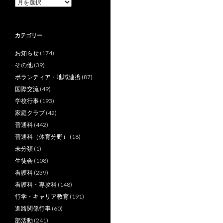
ア
ー
カ
イ
カテゴリー
ブ
お知らせ
(174)
その他
(39)
ボランティア・地域連携
(87)
国際交流
(49)
学校行事
(193)
家庭クラブ
(42)
普通科
(442)
普通科（体育分野）
(18)
未分類
(1)
生徒会
(108)
看護科
(239)
看護科・専攻科
(148)
行学・キャリア教育
(191)
進路関係行事
(60)
部活動
(241)