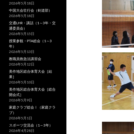
2026年5月18日
中国大会壮行会（剣道部）
2026年5月18日
交通LHR・講話（1～3年・交
通委員会）
2026年5月15日
授業参観・PTA総会（1～3
年）
2026年5月13日
教職員救急法講習会
2026年5月12日
美作地区総合体育大会［結
果］
2026年5月10日
美作地区総合体育大会［総合
開会式］
2026年5月9日
家庭クラブ総会Ⅰ（家庭クラ
ブ）
2026年5月1日
スポーツ交流会（1～3年）
2026年4月28日