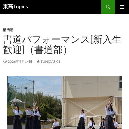
検
東高Topics
索
コ
メインメ
ン
ニュー
テ
ン
部活動
ツ
書道パフォーマンス[新入生
へ
歓迎]（書道部）
ス
キ
ッ
2026年4月14日
TUHIGASI01
プ