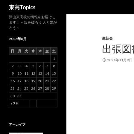
検
東高Topics
索
津山東高校の情報をお届けし
ます！ ～殻を破ろう 人と繋が
ろう～
生徒会
2026年8月
出張図
日
月
火
水
木
金
土
1
2021年11月8日
2
3
4
5
6
7
8
9
10
11
12
13
14
15
16
17
18
19
20
21
22
23
24
25
26
27
28
29
30
31
« 7月
アーカイブ