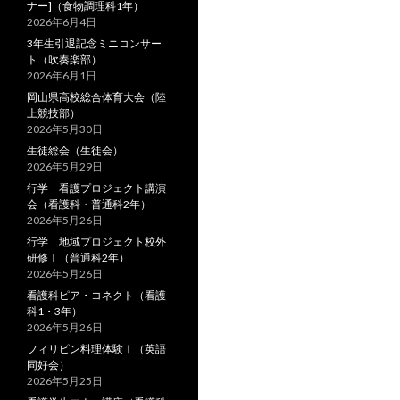
ナー]（食物調理科1年）
ョ
2026年6月4日
ン
3年生引退記念ミニコンサー
ト（吹奏楽部）
2026年6月1日
岡山県高校総合体育大会（陸
上競技部）
2026年5月30日
生徒総会（生徒会）
2026年5月29日
行学 看護プロジェクト講演
会（看護科・普通科2年）
2026年5月26日
行学 地域プロジェクト校外
研修Ⅰ（普通科2年）
2026年5月26日
看護科ピア・コネクト（看護
科1・3年）
2026年5月26日
フィリピン料理体験Ⅰ（英語
同好会）
2026年5月25日