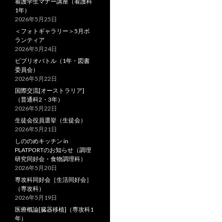
看護学生マナー講座（看護科
1年）
2026年5月25日
＜フォトギャラリー＞5月ボ
ランティア
2026年5月24日
ビブリオバトル（1年・図書
委員会）
2026年5月22日
国際交流[オーストラリア]
（普通科2・3年）
2026年5月22日
生徒会役員選挙（生徒会）
2026年5月21日
しののめキッチン in
PLATPORTのお知らせ（調理
研究同好会・食物調理科）
2026年5月20日
専攻科同好会［生活同好会］
（専攻科）
2026年5月19日
医療概論[臓器移植]（専攻科1
年）