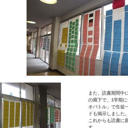
また、読書期間中
の廊下で、1学期
オバトル」で生徒
ドも掲示しました
これからも読書に
す。