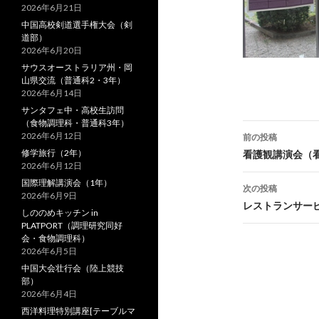
2026年6月21日
中国高校剣道選手権大会（剣
道部）
2026年6月20日
サウスオーストラリア州・岡
山県交流（普通科2・3年）
2026年6月14日
サンタフェ中・高校生訪問
（食物調理科・普通科3年）
2026年6月12日
前の投稿
投
修学旅行（2年）
看護観講演会（
2026年6月12日
稿
国際理解講演会（1年）
次の投稿
2026年6月9日
ナ
レストランサー
しののめキッチン in
PLATPORT（調理研究同好
ビ
会・食物調理科）
2026年6月5日
ゲ
中国大会壮行会（陸上競技
ー
部）
2026年6月4日
シ
西洋料理特別講座[テーブルマ