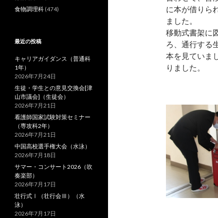
に本が借りら
食物調理科
(474)
ました。
移動式書架に
最近の投稿
ろ、通行する
本を見ていまし
キャリアガイダンス（普通科
りました。
1年）
2026年7月24日
生徒・学生との意見交換会[津
山市議会]（生徒会）
2026年7月21日
看護師国家試験対策セミナー
（専攻科2年）
2026年7月21日
中国高校選手権大会（水泳）
2026年7月18日
サマー・コンサート2026（吹
奏楽部）
2026年7月17日
壮行式Ⅰ（壮行会Ⅲ）（水
泳）
2026年7月17日