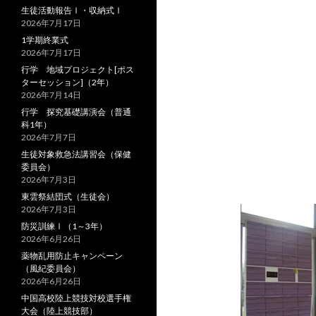
生徒活動報告Ⅰ・収納式Ⅰ
2026年7月17日
1学期終業式
2026年7月17日
行学 地域プロジェクト[ポス
ターセッション]（2年）
2026年7月14日
行学 探究基礎講演会（普通
科1年）
2026年7月7日
生徒対象救急法講習会（保健
委員会）
2026年7月3日
東雲祭結団式（生徒会）
2026年7月3日
防災訓練Ⅰ（1～3年）
2026年6月26日
薬物乱用防止キャンペーン
（風紀委員会）
2026年6月26日
中国高校陸上競技対校選手権
大会（陸上競技部）