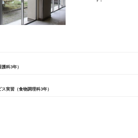
看護科3年）
ビス実習（食物調理科3年）