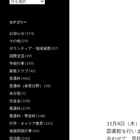
ア
ー
カ
イ
カテゴリー
ブ
お知らせ
(174)
その他
(39)
ボランティア・地域連携
(87)
国際交流
(49)
学校行事
(193)
家庭クラブ
(42)
普通科
(442)
普通科（体育分野）
(18)
未分類
(1)
生徒会
(108)
看護科
(239)
看護科・専攻科
(148)
11月4日（木
行学・キャリア教育
(191)
図書館を行い
進路関係行事
(60)
合わせて、普
部活動
(241)