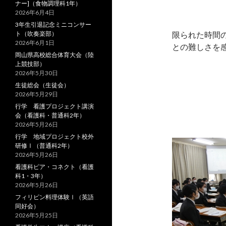
ナー]（食物調理科1年）
2026年6月4日
3年生引退記念ミニコンサー
ト（吹奏楽部）
限られた時間
2026年6月1日
との難しさを
岡山県高校総合体育大会（陸
上競技部）
2026年5月30日
生徒総会（生徒会）
2026年5月29日
行学 看護プロジェクト講演
会（看護科・普通科2年）
2026年5月26日
行学 地域プロジェクト校外
研修Ⅰ（普通科2年）
2026年5月26日
看護科ピア・コネクト（看護
科1・3年）
2026年5月26日
フィリピン料理体験Ⅰ（英語
同好会）
2026年5月25日