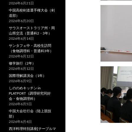
2026年6月21日
中国高校剣道選手権大会（剣
道部）
2026年6月20日
サウスオーストラリア州・岡
山県交流（普通科2・3年）
2026年6月14日
サンタフェ中・高校生訪問
（食物調理科・普通科3年）
2026年6月12日
修学旅行（2年）
2026年6月12日
国際理解講演会（1年）
2026年6月9日
しののめキッチン in
PLATPORT（調理研究同好
会・食物調理科）
2026年6月5日
中国大会壮行会（陸上競技
部）
2026年6月4日
西洋料理特別講座[テーブルマ