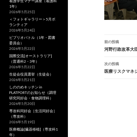
看護学生マナー講座（看護科
1年）
2026年5月25日
＜フォトギャラリー＞5月ボ
ランティア
2026年5月24日
ビブリオバトル（1年・図書
前の投稿
委員会）
投
2026年5月22日
河野行政改革大臣
国際交流[オーストラリア]
稿
（普通科2・3年）
次の投稿
2026年5月22日
ナ
医療リスクマネ
生徒会役員選挙（生徒会）
2026年5月21日
ビ
しののめキッチン in
ゲ
PLATPORTのお知らせ（調理
研究同好会・食物調理科）
ー
2026年5月20日
専攻科同好会［生活同好会］
シ
（専攻科）
2026年5月19日
ョ
医療概論[臓器移植]（専攻科1
ン
年）