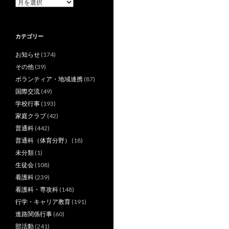
ア
ー
カ
イ
カテゴリー
ブ
お知らせ
(174)
その他
(39)
ボランティア・地域連携
(87)
国際交流
(49)
学校行事
(193)
家庭クラブ
(42)
普通科
(442)
普通科（体育分野）
(18)
未分類
(1)
生徒会
(108)
看護科
(239)
看護科・専攻科
(148)
行学・キャリア教育
(191)
進路関係行事
(60)
部活動
(241)