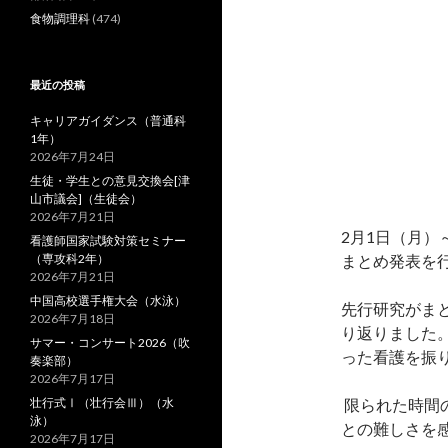
食物調理科
(474)
最近の投稿
キャリアガイダンス（普通科
1年）
2026年7月24日
生徒・学生との意見交換会[津
山市議会]（生徒会）
2026年7月21日
2月1日（月）
看護師国家試験対策セミナー
（専攻科2年）
まとめ発表を
2026年7月21日
中国高校選手権大会（水泳）
先行研究がま
2026年7月18日
り返りました
サマー・コンサート2026（吹
った看護を振
奏楽部）
2026年7月17日
壮行式Ⅰ（壮行会Ⅲ）（水
限られた時間
泳）
との難しさを
2026年7月17日