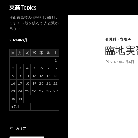
検
東高Topics
索
津山東高校の情報をお届けし
ます！ ～殻を破ろう 人と繋が
ろう～
看護科・専攻科
2026年8月
臨地実
日
月
火
水
木
金
土
1
2021年2月4日
2
3
4
5
6
7
8
9
10
11
12
13
14
15
16
17
18
19
20
21
22
23
24
25
26
27
28
29
30
31
« 7月
アーカイブ