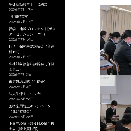
生徒活動報告Ⅰ・収納式Ⅰ
2026年7月17日
1学期終業式
2026年7月17日
行学 地域プロジェクト[ポス
ターセッション]（2年）
2026年7月14日
行学 探究基礎講演会（普通
科1年）
2026年7月7日
生徒対象救急法講習会（保健
委員会）
2026年7月3日
東雲祭結団式（生徒会）
2026年7月3日
防災訓練Ⅰ（1～3年）
2026年6月26日
薬物乱用防止キャンペーン
（風紀委員会）
2026年6月26日
中国高校陸上競技対校選手権
大会（陸上競技部）