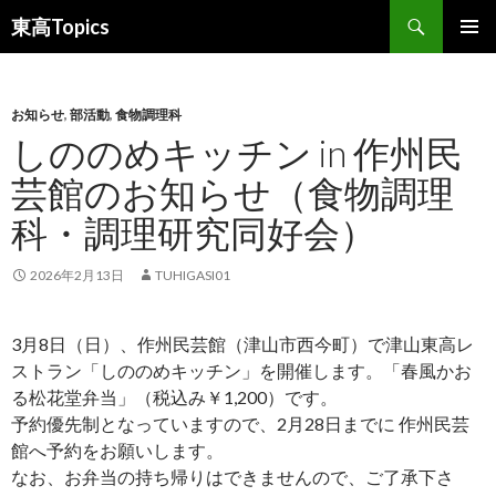
検
東高Topics
索
コ
メインメ
ン
ニュー
テ
ン
お知らせ
,
部活動
,
食物調理科
ツ
しののめキッチン in 作州民
へ
芸館のお知らせ（食物調理
ス
キ
科・調理研究同好会）
ッ
プ
2026年2月13日
TUHIGASI01
3月8日（日）、作州民芸館（津山市西今町）で津山東高レ
ストラン「しののめキッチン」を開催します。「春風かお
る松花堂弁当」（税込み￥1,200）です。
予約優先制となっていますので、2月28日までに 作州民芸
館へ予約をお願いします。
なお、お弁当の持ち帰りはできませんので、ご了承下さ