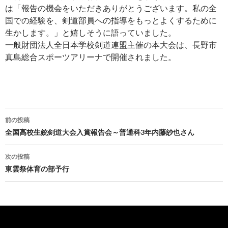
は「報告の機会をいただきありがとうございます。私の全
国での経験を、剣道部員への指導をもっとよくするために
生かします。」と嬉しそうに語っていました。
一般財団法人全日本学校剣道連盟主催の本大会は、長野市
真島総合スポーツアリーナで開催されました。
前の投稿
投
全国高校生銃剣道大会入賞報告会～普通科3年内藤紗也さん
稿
次の投稿
ナ
東雲祭体育の部予行
ビ
ゲ
ー