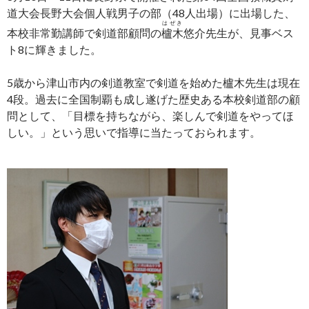
道大会長野大会個人戦男子の部（48人出場）に出場した、
はぜき
本校非常勤講師で剣道部顧問の
櫨木
悠介先生が、見事ベス
ト8に輝きました。
5歳から津山市内の剣道教室で剣道を始めた櫨木先生は現在
4段。過去に全国制覇も成し遂げた歴史ある本校剣道部の顧
問として、「目標を持ちながら、楽しんで剣道をやってほ
しい。」という思いで指導に当たっておられます。