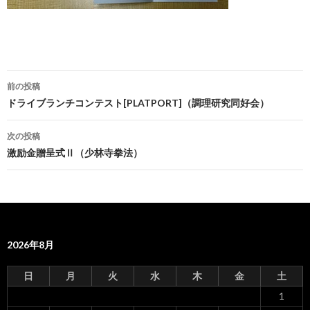
前の投稿
投
ドライブランチコンテスト[PLATPORT]（調理研究同好会）
稿
次の投稿
ナ
激励金贈呈式Ⅱ（少林寺拳法）
ビ
ゲ
ー
2026年8月
シ
ョ
日
月
火
水
木
金
土
ン
1