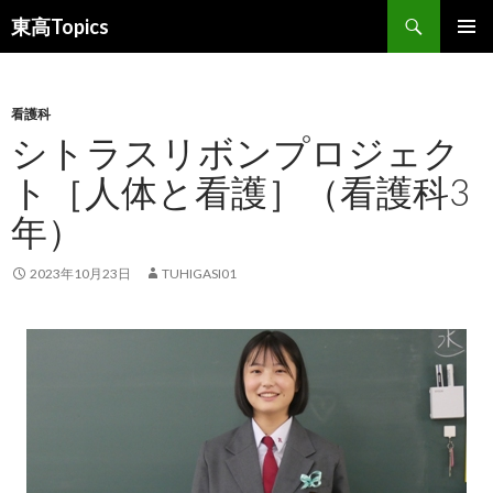
検
東高Topics
索
コ
メインメ
ン
ニュー
テ
ン
看護科
ツ
シトラスリボンプロジェク
へ
ト［人体と看護］（看護科3
ス
キ
年）
ッ
プ
2023年10月23日
TUHIGASI01