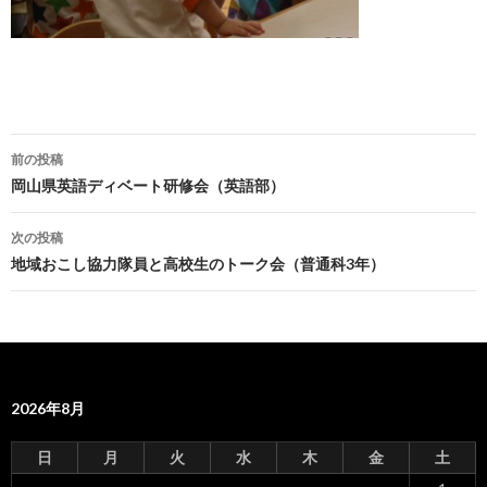
前の投稿
投
岡山県英語ディベート研修会（英語部）
稿
次の投稿
ナ
地域おこし協力隊員と高校生のトーク会（普通科3年）
ビ
ゲ
ー
2026年8月
シ
ョ
日
月
火
水
木
金
土