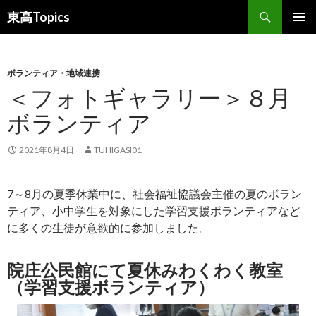
検
東高Topics
索
コ
メインメ
ン
ニュー
テ
ン
ボランティア・地域連携
ツ
＜フォトギャラリー＞８月
へ
ボランティア
ス
キ
ッ
2021年8月4日
TUHIGASI01
プ
7～8月の夏季休業中に、社会福祉協議会主催の夏のボラン
ティア、小中学生を対象にした学習支援ボランティアなど
に多くの生徒が意欲的に参加しました。
院庄公民館にて夏休みわくわく教室
（学習支援ボランティア）