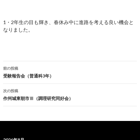
1・2年生の目も輝き、春休み中に進路を考える良い機会と
なりました。
前の投稿
投
受験報告会（普通科3年）
稿
次の投稿
ナ
作州城東朝市Ⅲ（調理研究同好会）
ビ
ゲ
ー
2026年8月