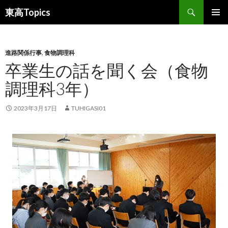
検
東高Topics
索
コ
メインメ
ン
ニュー
テ
ン
進路関係行事
,
食物調理科
ツ
卒業生の話を聞く会（食物
へ
調理科3年）
ス
キ
ッ
2023年3月17日
TUHIGASI01
プ