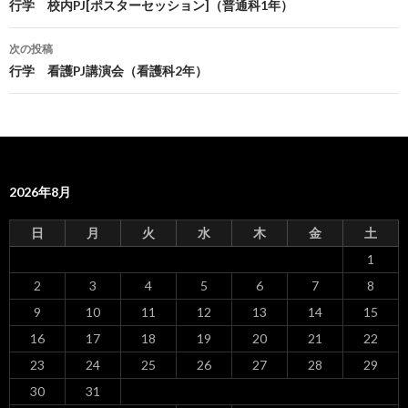
投
行学 校内PJ[ポスターセッション]（普通科1年）
稿
次の投稿
ナ
行学 看護PJ講演会（看護科2年）
ビ
ゲ
ー
2026年8月
シ
ョ
日
月
火
水
木
金
土
ン
1
2
3
4
5
6
7
8
9
10
11
12
13
14
15
16
17
18
19
20
21
22
23
24
25
26
27
28
29
30
31