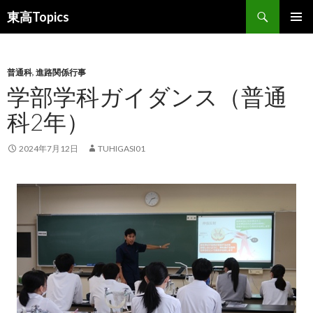
検
東高Topics
索
コ
メインメ
ン
ニュー
テ
ン
普通科
,
進路関係行事
ツ
学部学科ガイダンス（普通
へ
科2年）
ス
キ
ッ
2024年7月12日
TUHIGASI01
プ