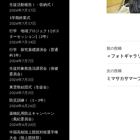
生徒活動報告Ⅰ・収納式Ⅰ
2026年7月17日
1学期終業式
2026年7月17日
行学 地域プロジェクト[ポス
ターセッション]（2年）
2026年7月14日
前の投稿
行学 探究基礎講演会（普通
投
科1年）
＜フォトギャラ
2026年7月7日
稿
生徒対象救急法講習会（保健
次の投稿
委員会）
ナ
ミマサカサマー
2026年7月3日
東雲祭結団式（生徒会）
ビ
2026年7月3日
ゲ
防災訓練Ⅰ（1～3年）
2026年6月26日
ー
薬物乱用防止キャンペーン
（風紀委員会）
シ
2026年6月26日
ョ
中国高校陸上競技対校選手権
大会（陸上競技部）