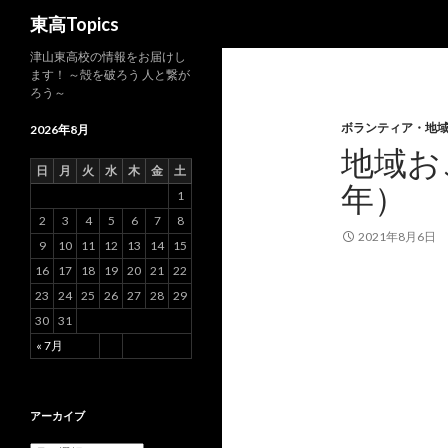
検
東高Topics
索
津山東高校の情報をお届けし
ます！ ～殻を破ろう 人と繋が
ろう～
ボランティア・地
2026年8月
地域お
日
月
火
水
木
金
土
年）
1
2
3
4
5
6
7
8
2021年8月6日
9
10
11
12
13
14
15
16
17
18
19
20
21
22
23
24
25
26
27
28
29
30
31
« 7月
アーカイブ