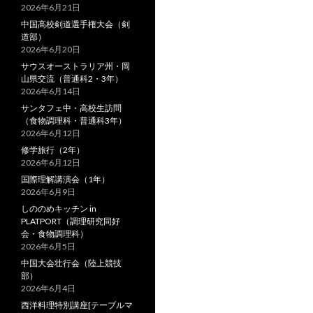
ン
2026年6月21日
中国高校剣道選手権大会（剣
道部）
2026年6月20日
サウスオーストラリア州・岡
山県交流（普通科2・3年）
2026年6月14日
サンタフェ中・高校生訪問
（食物調理科・普通科3年）
2026年6月12日
修学旅行（2年）
2026年6月12日
国際理解講演会（1年）
2026年6月9日
しののめキッチン in
PLATPORT（調理研究同好
会・食物調理科）
2026年6月5日
中国大会壮行会（陸上競技
部）
2026年6月4日
西洋料理特別講座[テーブルマ