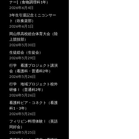
ナー]（食物調理科1年）
2026年6月4日
3年生引退記念ミニコンサー
ト（吹奏楽部）
2026年6月1日
岡山県高校総合体育大会（陸
上競技部）
2026年5月30日
生徒総会（生徒会）
2026年5月29日
行学 看護プロジェクト講演
会（看護科・普通科2年）
2026年5月26日
行学 地域プロジェクト校外
研修Ⅰ（普通科2年）
2026年5月26日
看護科ピア・コネクト（看護
科1・3年）
2026年5月26日
フィリピン料理体験Ⅰ（英語
同好会）
2026年5月25日