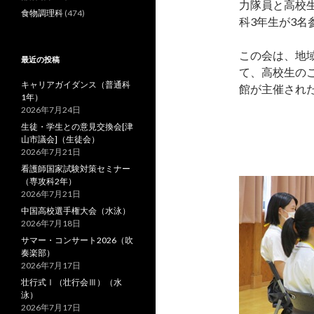
力隊員と高校
食物調理科
(474)
科3年生が3名
この会は、地
最近の投稿
て、高校生の
キャリアガイダンス（普通科
館が主催され
1年）
2026年7月24日
生徒・学生との意見交換会[津
山市議会]（生徒会）
2026年7月21日
看護師国家試験対策セミナー
（専攻科2年）
2026年7月21日
中国高校選手権大会（水泳）
2026年7月18日
サマー・コンサート2026（吹
奏楽部）
2026年7月17日
壮行式Ⅰ（壮行会Ⅲ）（水
泳）
2026年7月17日