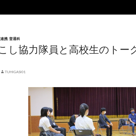
域連携
,
普通科
こし協力隊員と高校生のトー
TUHIGASI01