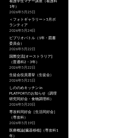
看護学生マナー講座（看護科
1年）
2026年5月25日
＜フォトギャラリー＞5月ボ
ランティア
2026年5月24日
ビブリオバトル（1年・図書
委員会）
2026年5月22日
国際交流[オーストラリア]
（普通科2・3年）
2026年5月22日
生徒会役員選挙（生徒会）
2026年5月21日
しののめキッチン in
PLATPORTのお知らせ（調理
研究同好会・食物調理科）
2026年5月20日
専攻科同好会［生活同好会］
（専攻科）
2026年5月19日
医療概論[臓器移植]（専攻科1
年）