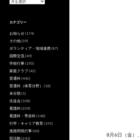
ア
ー
カ
イ
カテゴリー
ブ
お知らせ
(174)
その他
(39)
ボランティア・地域連携
(87)
国際交流
(49)
学校行事
(193)
家庭クラブ
(42)
普通科
(442)
普通科（体育分野）
(18)
未分類
(1)
生徒会
(108)
看護科
(239)
看護科・専攻科
(148)
行学・キャリア教育
(191)
進路関係行事
(60)
8月6日（金
部活動
(241)