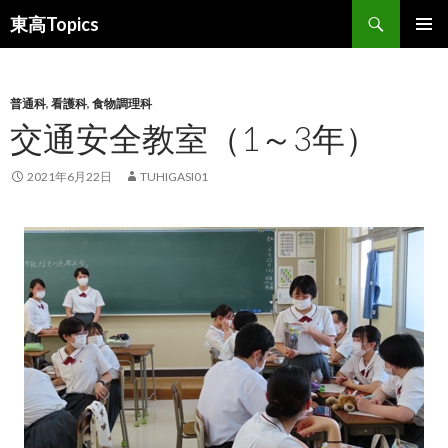
検
東高Topics
索
コ
メインメ
ン
ニュー
テ
ン
普通科
,
看護科
,
食物調理科
ツ
交通安全教室（1～3年）
へ
ス
2021年6月22日
TUHIGASI01
キ
ッ
プ