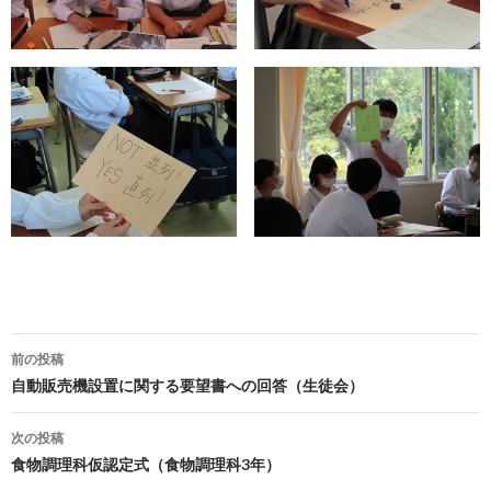
前の投稿
投
自動販売機設置に関する要望書への回答（生徒会）
稿
次の投稿
ナ
食物調理科仮認定式（食物調理科3年）