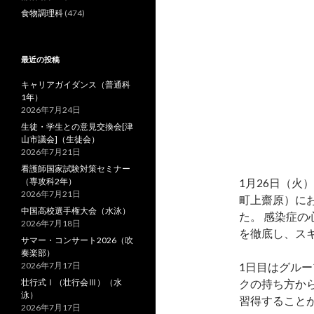
食物調理科
(474)
最近の投稿
キャリアガイダンス（普通科
1年）
2026年7月24日
生徒・学生との意見交換会[津
山市議会]（生徒会）
2026年7月21日
看護師国家試験対策セミナー
（専攻科2年）
1月26日（火
2026年7月21日
町上齋原）に
中国高校選手権大会（水泳）
た。 感染症
2026年7月18日
を徹底し、ス
サマー・コンサート2026（吹
奏楽部）
2026年7月17日
1日目はグル
壮行式Ⅰ（壮行会Ⅲ）（水
クの持ち方か
泳）
習得すること
2026年7月17日