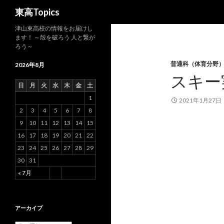
検
東高Topics
索
津山東高校の情報をお届けし
ます！ ～殻を破ろう 人と繋が
ろう～
普通科（体育分野
2026年8月
スキー
日
月
火
水
木
金
土
1
2021年1月27日
2
3
4
5
6
7
8
9
10
11
12
13
14
15
16
17
18
19
20
21
22
23
24
25
26
27
28
29
30
31
« 7月
アーカイブ