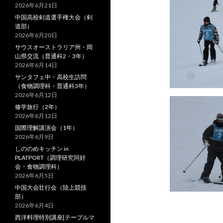
2026年6月21日
中国高校剣道選手権大会（剣
道部）
2026年6月20日
サウスオーストラリア州・岡
山県交流（普通科2・3年）
2026年6月14日
サンタフェ中・高校生訪問
（食物調理科・普通科3年）
2026年6月12日
修学旅行（2年）
2026年6月12日
国際理解講演会（1年）
2026年6月9日
しののめキッチン in
PLATPORT（調理研究同好
会・食物調理科）
2026年6月5日
中国大会壮行会（陸上競技
部）
2026年6月4日
西洋料理特別講座[テーブルマ