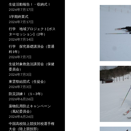
生徒活動報告Ⅰ・収納式Ⅰ
2026年7月17日
1学期終業式
2026年7月17日
行学 地域プロジェクト[ポス
ターセッション]（2年）
2026年7月14日
行学 探究基礎講演会（普通
科1年）
2026年7月7日
生徒対象救急法講習会（保健
委員会）
2026年7月3日
東雲祭結団式（生徒会）
2026年7月3日
防災訓練Ⅰ（1～3年）
2026年6月26日
薬物乱用防止キャンペーン
（風紀委員会）
2026年6月26日
中国高校陸上競技対校選手権
大会（陸上競技部）