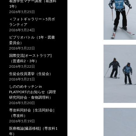
看護学生マナー講座（看護科
1年）
2026年5月25日
＜フォトギャラリー＞5月ボ
ランティア
2026年5月24日
ビブリオバトル（1年・図書
委員会）
2026年5月22日
国際交流[オーストラリア]
（普通科2・3年）
2026年5月22日
生徒会役員選挙（生徒会）
2026年5月21日
しののめキッチン in
PLATPORTのお知らせ（調理
研究同好会・食物調理科）
2026年5月20日
専攻科同好会［生活同好会］
（専攻科）
2026年5月19日
医療概論[臓器移植]（専攻科1
年）