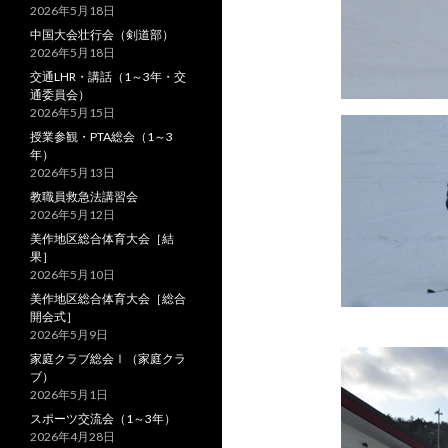
2026年5月18日
中国大会壮行会（剣道部）
2026年5月18日
交通LHR・講話（1～3年・交
通委員会）
2026年5月15日
授業参観・PTA総会（1～3
年）
2026年5月13日
教職員救急法講習会
2026年5月12日
美作地区総合体育大会［結
果］
2026年5月10日
美作地区総合体育大会［総合
開会式］
2026年5月9日
家庭クラブ総会Ⅰ（家庭クラ
ブ）
2026年5月1日
スポーツ交流会（1～3年）
2026年4月28日