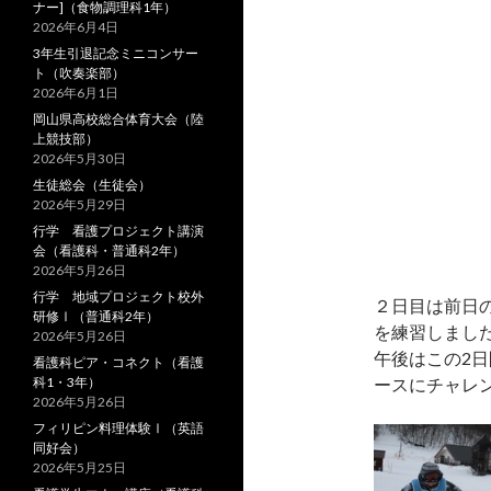
ナー]（食物調理科1年）
2026年6月4日
3年生引退記念ミニコンサー
ト（吹奏楽部）
2026年6月1日
岡山県高校総合体育大会（陸
上競技部）
2026年5月30日
生徒総会（生徒会）
2026年5月29日
行学 看護プロジェクト講演
会（看護科・普通科2年）
2026年5月26日
行学 地域プロジェクト校外
２日目は前日
研修Ⅰ（普通科2年）
を練習しまし
2026年5月26日
午後はこの2
看護科ピア・コネクト（看護
科1・3年）
ースにチャレ
2026年5月26日
フィリピン料理体験Ⅰ（英語
同好会）
2026年5月25日