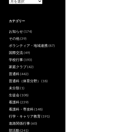
ア
ー
カ
イ
カテゴリー
ブ
お知らせ
(174)
その他
(39)
ボランティア・地域連携
(87)
国際交流
(49)
学校行事
(193)
家庭クラブ
(42)
普通科
(442)
普通科（体育分野）
(18)
未分類
(1)
生徒会
(108)
看護科
(239)
看護科・専攻科
(148)
行学・キャリア教育
(191)
進路関係行事
(60)
部活動
(241)