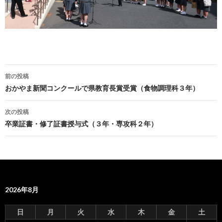
前の投稿
投
おかやま新聞コンクールで県教育長賞受賞（食物調理科３年）
稿
次の投稿
ナ
卒業証書・修了証書授与式（３年・専攻科２年）
ビ
ゲ
ー
2026年8月
シ
ョ
日
月
火
水
木
金
土