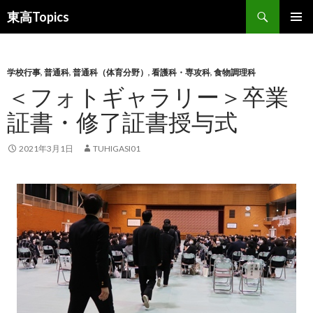
検
東高Topics
索
コ
メインメ
ン
ニュー
テ
ン
学校行事
,
普通科
,
普通科（体育分野）
,
看護科・専攻科
,
食物調理科
ツ
＜フォトギャラリー＞卒業
へ
証書・修了証書授与式
ス
キ
ッ
2021年3月1日
TUHIGASI01
プ