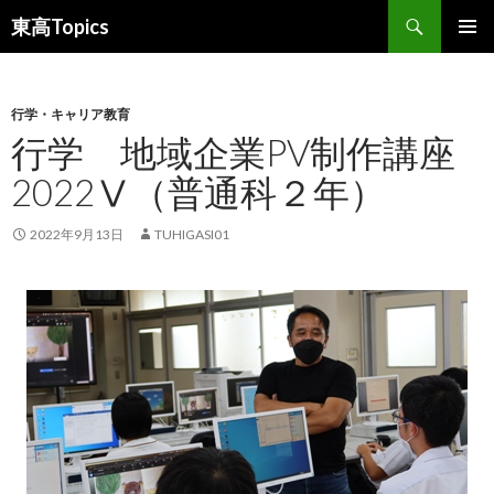
検
東高Topics
索
コ
メインメ
ン
ニュー
テ
ン
行学・キャリア教育
ツ
行学 地域企業PV制作講座
へ
2022Ⅴ（普通科２年）
ス
キ
ッ
2022年9月13日
TUHIGASI01
プ