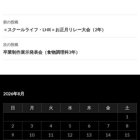
前の投稿
投
＜スクールライフ・LHR＞お正月リレー大会（2年）
稿
次の投稿
ナ
卒業制作展示発表会（食物調理科3年）
ビ
ゲ
ー
2026年8月
シ
ョ
日
月
火
水
木
金
土
ン
1
2
3
4
5
6
7
8
9
10
11
12
13
14
15