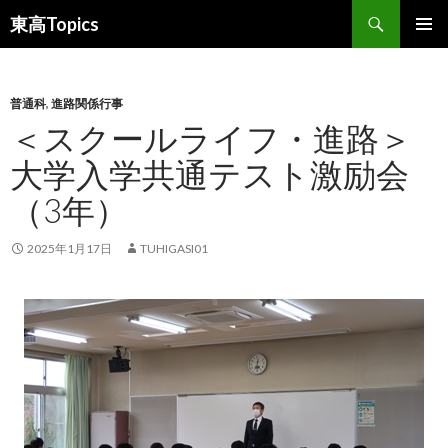
検
東高Topics
索
コ
メインメ
ン
ニュー
テ
ン
普通科
,
進路関係行事
ツ
＜スクールライフ・進路＞
へ
大学入学共通テスト激励会
ス
キ
（3年）
ッ
プ
2025年1月17日
TUHIGASI01