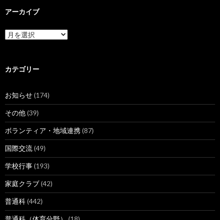
アーカイブ
ア
ー
カ
イ
ブ
カテゴリー
お知らせ
(174)
その他
(39)
ボランティア・地域連携
(87)
国際交流
(49)
学校行事
(193)
家庭クラブ
(42)
普通科
(442)
普通科（体育分野）
(18)