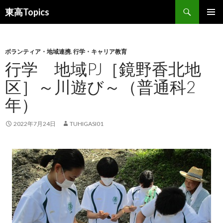
検
東高Topics
索
コ
メインメ
ン
ニュー
テ
ン
ボランティア・地域連携
,
行学・キャリア教育
ツ
行学 地域PJ［鏡野香北地
へ
区］～川遊び～（普通科2
ス
キ
年）
ッ
プ
2022年7月24日
TUHIGASI01