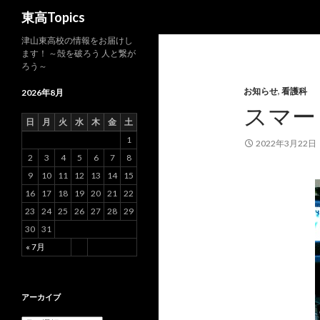
検
東高Topics
索
津山東高校の情報をお届けし
ます！ ～殻を破ろう 人と繋が
ろう～
お知らせ
,
看護科
2026年8月
スマー
日
月
火
水
木
金
土
1
2022年3月22日
2
3
4
5
6
7
8
9
10
11
12
13
14
15
16
17
18
19
20
21
22
23
24
25
26
27
28
29
30
31
« 7月
アーカイブ