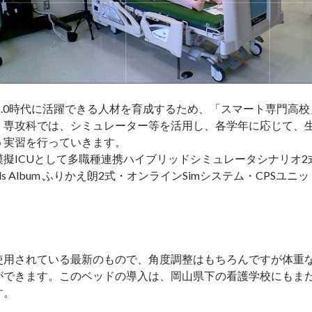
ety5.0時代に活躍できる人材を育成するため、「スマート専門
・専攻科では、シミュレーター等を活用し、各学年に応じて、
う実習を行っていきます。
模擬ICUとして多職種連携ハイブリッドシミュレータシナリオ
lls Album ふりかえ朗2式・オンラインSimシステム・CPSユ
。
使用されている最新のもので、角度調整はもちろんですが体重
ができます。このベッドの導入は、岡山県下の看護学校にもま
す。