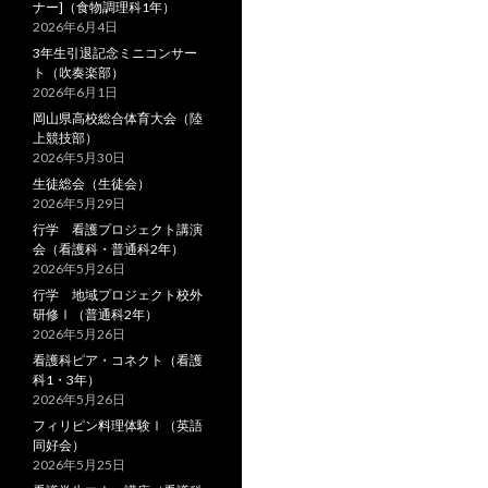
ナー]（食物調理科1年）
2026年6月4日
3年生引退記念ミニコンサー
ト（吹奏楽部）
2026年6月1日
岡山県高校総合体育大会（陸
上競技部）
2026年5月30日
生徒総会（生徒会）
2026年5月29日
行学 看護プロジェクト講演
会（看護科・普通科2年）
2026年5月26日
行学 地域プロジェクト校外
研修Ⅰ（普通科2年）
2026年5月26日
看護科ピア・コネクト（看護
科1・3年）
2026年5月26日
フィリピン料理体験Ⅰ（英語
同好会）
2026年5月25日