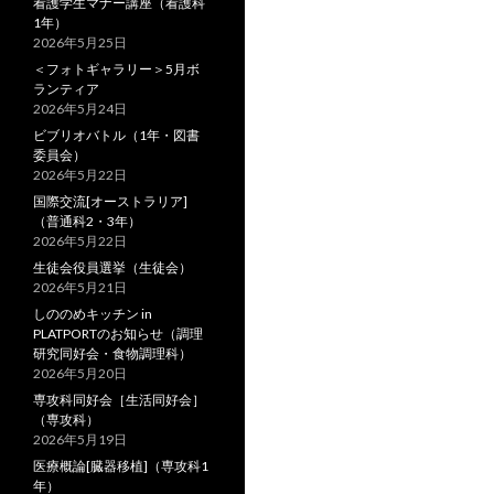
看護学生マナー講座（看護科
1年）
2026年5月25日
＜フォトギャラリー＞5月ボ
ランティア
2026年5月24日
ビブリオバトル（1年・図書
委員会）
2026年5月22日
国際交流[オーストラリア]
（普通科2・3年）
2026年5月22日
生徒会役員選挙（生徒会）
2026年5月21日
しののめキッチン in
PLATPORTのお知らせ（調理
研究同好会・食物調理科）
2026年5月20日
専攻科同好会［生活同好会］
（専攻科）
2026年5月19日
医療概論[臓器移植]（専攻科1
年）