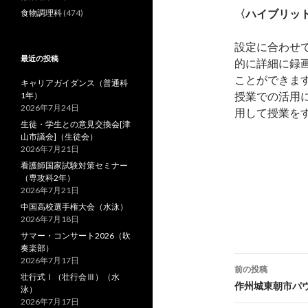
〈ハイブリット
食物調理科
(474)
設定に合わせ
最近の投稿
的に詳細に録
ことができま
キャリアガイダンス（普通科
授業での活用
1年）
2026年7月24日
用して授業を
生徒・学生との意見交換会[津
山市議会]（生徒会）
2026年7月21日
看護師国家試験対策セミナー
（専攻科2年）
2026年7月21日
中国高校選手権大会（水泳）
2026年7月18日
サマー・コンサート2026（吹
奏楽部）
2026年7月17日
前の投稿
壮行式Ⅰ（壮行会Ⅲ）（水
投
作州城東朝市パ
泳）
2026年7月17日