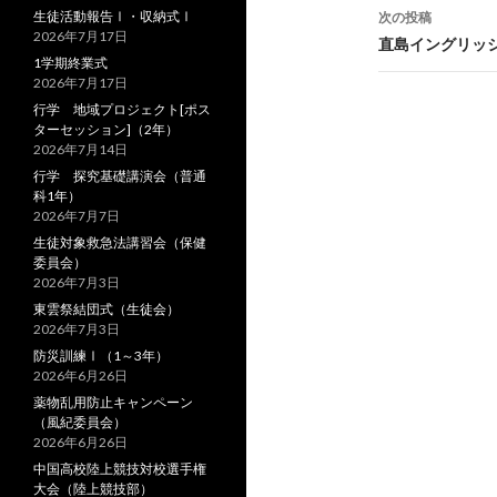
稿
生徒活動報告Ⅰ・収納式Ⅰ
次の投稿
2026年7月17日
ナ
直島イングリッ
1学期終業式
ビ
2026年7月17日
行学 地域プロジェクト[ポス
ゲ
ターセッション]（2年）
2026年7月14日
ー
行学 探究基礎講演会（普通
シ
科1年）
2026年7月7日
ョ
生徒対象救急法講習会（保健
委員会）
ン
2026年7月3日
東雲祭結団式（生徒会）
2026年7月3日
防災訓練Ⅰ（1～3年）
2026年6月26日
薬物乱用防止キャンペーン
（風紀委員会）
2026年6月26日
中国高校陸上競技対校選手権
大会（陸上競技部）