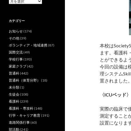
ア
ー
カ
イ
カテゴリー
ブ
お知らせ
(174)
その他
(39)
本校はSoci
ボランティア・地域連携
(87)
ます。看護科
国際交流
(49)
とができるよ
学校行事
(193)
今回の設備は
家庭クラブ
(42)
理システムSki
普通科
(442)
置されました
普通科（体育分野）
(18)
未分類
(1)
〈ICUベッド〉
生徒会
(108)
看護科
(239)
実際の臨床で
看護科・専攻科
(148)
測定すること
行学・キャリア教育
(191)
設置になりま
進路関係行事
(60)
部活動
(241)