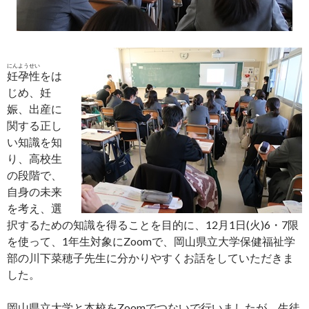
にんようせい
妊孕性
をは
じめ、妊
娠、出産に
関する正し
い知識を知
り、高校生
の段階で、
自身の未来
を考え、選
択するための知識を得ることを目的に、12月1日(火)6・7限
を使って、1年生対象にZoomで、岡山県立大学保健福祉学
部の川下菜穂子先生に分かりやすくお話をしていただきま
した。
岡山県立大学と本校をZoomでつないで行いましたが、生徒