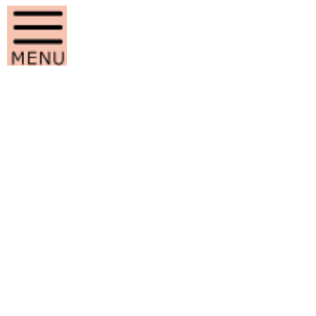
コ
ナ
ン
ビ
テ
ゲ
ン
ー
ツ
シ
へ
ョ
ス
ン
調理研究同
キ
に
ッ
移
プ
動
HOME
学校生活
部活動
調理研究同好会