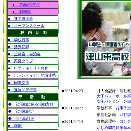
■2021/04/23
【大会記録・活動報
女子バレーボール部
女子バドミントン部
■2021/04/22
学校行事
行事予定
部活動計画
4月活
食物調理科
コンク
■2021/04/14
いじめ問題対策基本