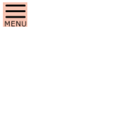
コ
ナ
ン
ビ
テ
ゲ
ン
ー
ツ
シ
へ
ョ
ス
ン
報道部
キ
に
ッ
移
プ
動
HOME
学校生活
部活動
報道部
部員数について