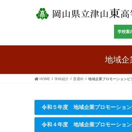
コ
ナ
ン
ビ
テ
ゲ
ン
ー
ツ
シ
学校案
へ
ョ
ス
ン
キ
に
地域企
ッ
移
プ
動
HOME
学科紹介
普通科
地域企業プロモーションビ
令和５年度 地域企業プロモーション
令和４年度 地域企業プロモーション