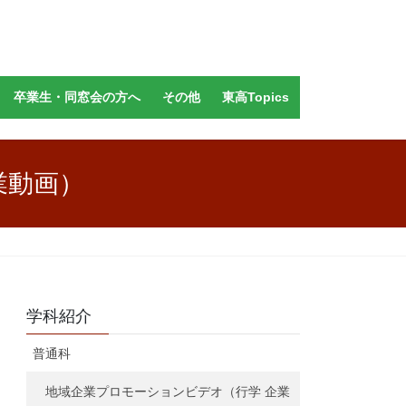
卒業生・同窓会の方へ
その他
東高Topics
業動画）
学科紹介
普通科
地域企業プロモーションビデオ（行学 企業