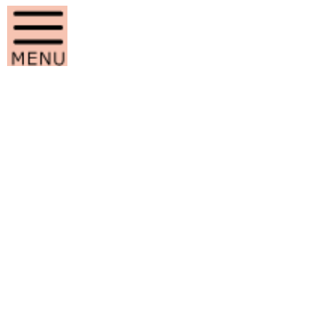
コ
ナ
ン
ビ
テ
ゲ
ン
ー
ツ
シ
へ
ョ
ス
ン
学校経営
キ
に
ッ
移
プ
動
HOME
学校案内
学校経営