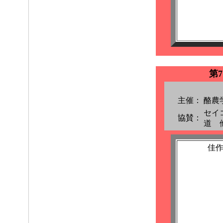
第
主催：
酪農
セイ
協賛：
道 
佳