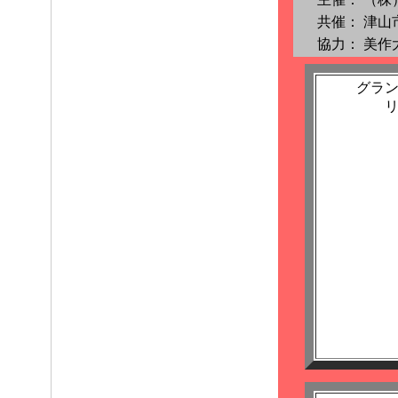
共催：
津山
協力：
美作
グラ