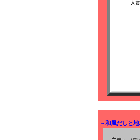
入
～和風だしと地
主催：
（株