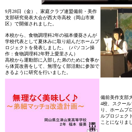
9月28日（金）、家庭クラブ連盟備前・美作
支部研究発表大会が西大寺高校（岡山市東
区）で開催されました。
本校から、食物調理科2年の福本優葵さんが
学校代表として夏休みに取り組んだホームプ
ロジェクトを発表しました。（パソコン操
作：食物調理科2年野上愛里さん）
高校から運動部に入部した弟のために食事か
ら体質改善をして、無理なく部活動に参加で
きるように研究を行いました。
備前美作支部
4校、スクール
り、ホームプ
ルプロジェク
ことになりま